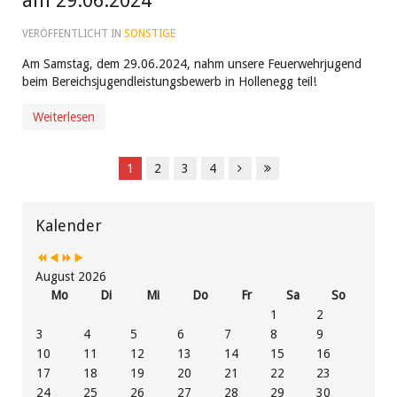
am 29.06.2024
VERÖFFENTLICHT IN
SONSTIGE
Am Samstag, dem 29.06.2024, nahm unsere Feuerwehrjugend
beim Bereichsjugendleistungsbewerb in Hollenegg teil!
Weiterlesen
1
2
3
4
Vorheriges
Vorheriger
Nächstes
Nächstes
Jahr
Monat
Jahr
Monat
Kalender
August 2026
Mo
Di
Mi
Do
Fr
Sa
So
1
2
3
4
5
6
7
8
9
10
11
12
13
14
15
16
17
18
19
20
21
22
23
24
25
26
27
28
29
30