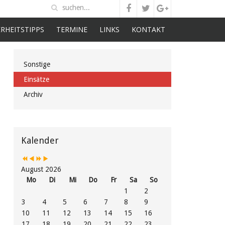
ERHEITSTIPPS
TERMINE
LINKS
KONTAKT
Sonstige
Einsätze
Archiv
Vorheriges
Vorheriger
Nächstes
Nächstes
Jahr
Monat
Jahr
Monat
Kalender
August 2026
Mo
Di
Mi
Do
Fr
Sa
So
1
2
3
4
5
6
7
8
9
10
11
12
13
14
15
16
17
18
19
20
21
22
23